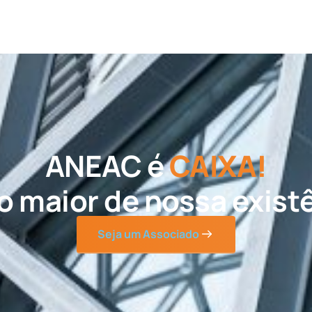
ANEAC é
CAIXA!
o maior de nossa existê
Seja um Associado