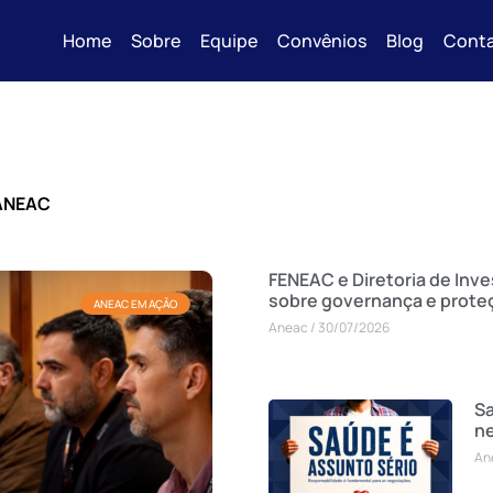
Home
Sobre
Equipe
Convênios
Blog
Cont
 ANEAC
FENEAC e Diretoria de Inv
sobre governança e prote
ANEAC EM AÇÃO
Aneac
30/07/2026
Sa
n
An