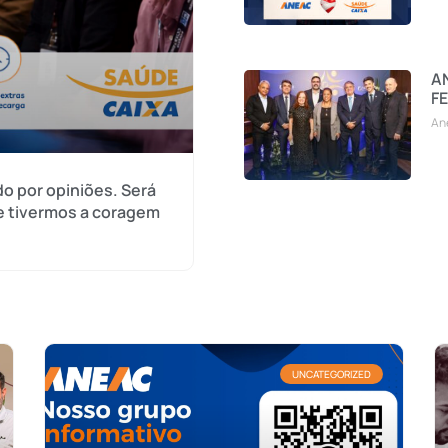
AN
FE
An
o por opiniões. Será
e tivermos a coragem
UNCATEGORIZED