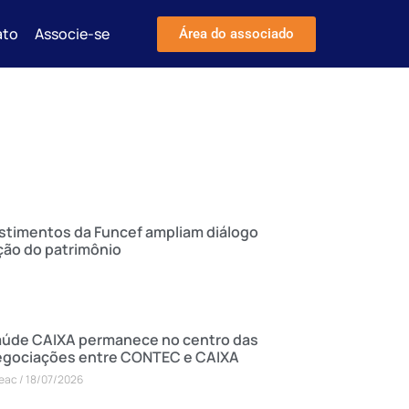
ato
Associe-se
Área do associado
estimentos da Funcef ampliam diálogo
ção do patrimônio
úde CAIXA permanece no centro das
egociações entre CONTEC e CAIXA
eac
18/07/2026