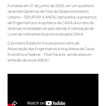
Fundada em 27 de junho de 2002, em um auditório
da então Gerência de Filial de Desenvolvimento
Urbano – GIDUR/SP, A ANEAC aproveitou a presença
de Engenheiros e Arquitetos da CAIXA oriundos de
diversas localidades do país devido à realização de
curso de treinamento promovido pela CAIXA.
O primeiro Estatuto trouxe pioneirismo da
Associação dos Engenheiros e Arquitetos da Caixa
Econômica Federal – Filial Paraná, sendo esta um
embrião da atual ANEAC.