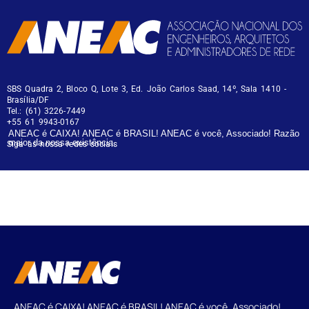
SBS Quadra 2, Bloco Q, Lote 3, Ed. João Carlos Saad, 14º, Sala 1410 -
Brasília/DF
Tel.: (61) 3226-7449
+55 61 9943-0167
ANEAC é CAIXA! ANEAC é BRASIL! ANEAC é você, Associado! Razão
maior da nossa existência.
Siga as nossa redes sociais
ANEAC é CAIXA! ANEAC é BRASIL! ANEAC é você, Associado!