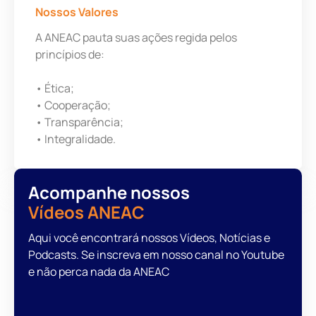
Nossos Valores
A ANEAC pauta suas ações regida pelos
princípios de:
• Ética;
• Cooperação;
• Transparência;
• Integralidade.
Acompanhe nossos
Vídeos ANEAC
Aqui você encontrará nossos Vídeos, Notícias e
Podcasts. Se inscreva em nosso canal no Youtube
e não perca nada da ANEAC