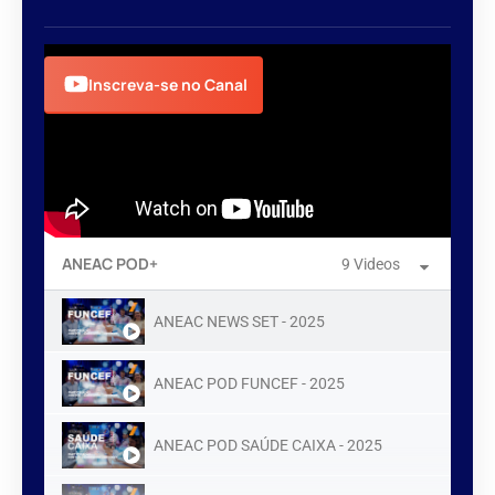
Inscreva-se no Canal
ANEAC POD+
9 Videos
ANEAC NEWS SET - 2025
ANEAC POD FUNCEF - 2025
ANEAC POD SAÚDE CAIXA - 2025