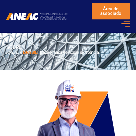
Área do
associado
SOBRE
ANEAC é
Razão maior de nossa existência.
BRASIL!