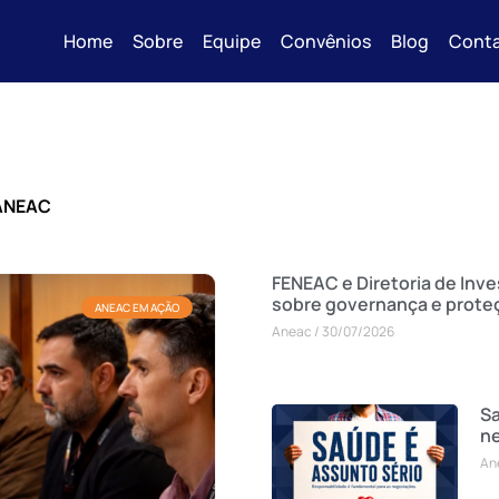
Home
Sobre
Equipe
Convênios
Blog
Cont
 ANEAC
FENEAC e Diretoria de Inv
sobre governança e prote
ANEAC EM AÇÃO
Aneac
30/07/2026
Sa
n
An