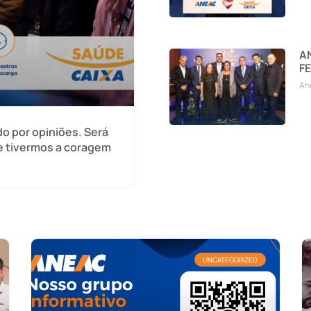
AN
FE
An
o por opiniões. Será
e tivermos a coragem
UNCATEGORIZED