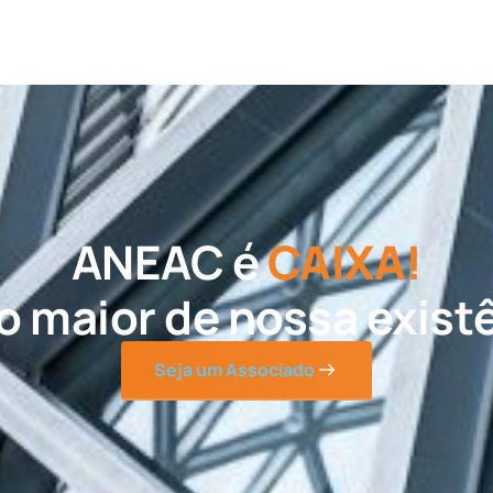
ANEAC é
CAIXA!
o maior de nossa existê
Seja um Associado