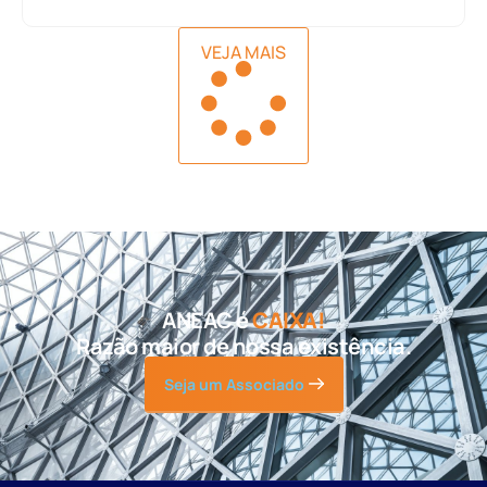
VEJA MAIS
ANEAC é
CAIXA!
Razão maior de nossa existência.
Seja um Associado