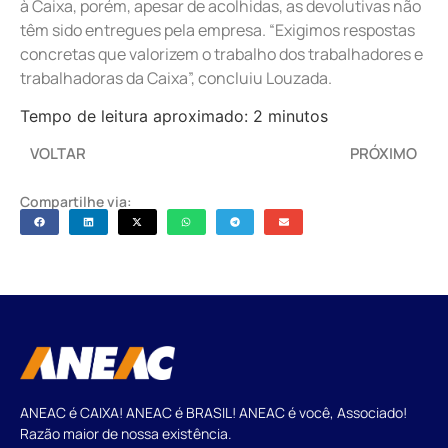
à Caixa, porém, apesar de acolhidas, as devolutivas não
têm sido entregues pela empresa. “Exigimos respostas
concretas que valorizem o trabalho dos trabalhadores e
trabalhadoras da Caixa”, concluiu Louzada.
Tempo de leitura aproximado: 2 minutos
VOLTAR
PRÓXIMO
Compartilhe via:
ANEAC é CAIXA! ANEAC é BRASIL! ANEAC é você, Associado!
Razão maior de nossa existência.