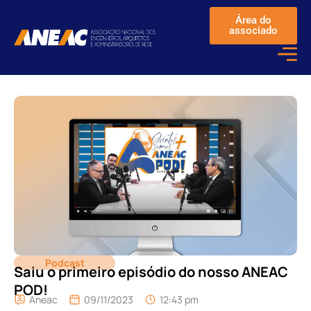
Área do
associado
Podcast
Saiu o primeiro episódio do nosso ANEAC
POD!
Aneac
09/11/2023
12:43 pm