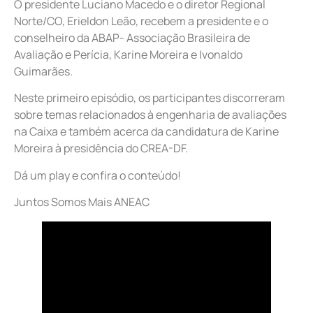
O presidente Luciano Macedo e o diretor Regional
Norte/CO, Erieldon Leão, recebem a presidente e o
conselheiro da ABAP- Associação Brasileira de
Avaliação e Perícia, Karine Moreira e Ivonaldo
Guimarães.
Neste primeiro episódio, os participantes discorreram
sobre temas relacionados à engenharia de avaliações
na Caixa e também acerca da candidatura de Karine
Moreira à presidência do CREA-DF.
Dá um play e confira o conteúdo!
Juntos Somos Mais ANEAC