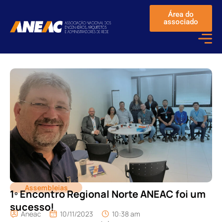
Área do
associado
Assembleias
1º Encontro Regional Norte ANEAC foi um
sucesso!
Aneac
10/11/2023
10:38 am