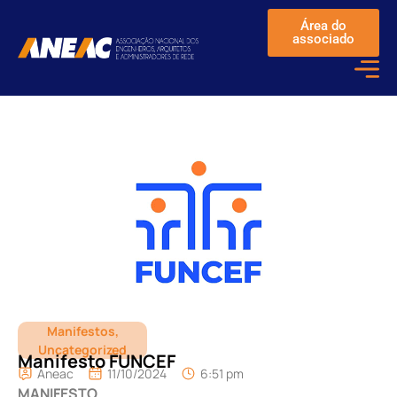
Área do
associado
Manifestos
,
Uncategorized
Manifesto FUNCEF
Aneac
11/10/2024
6:51 pm
MANIFESTO