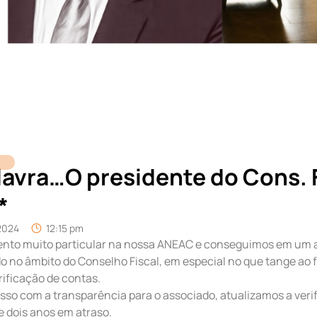
avra…O presidente do Cons. F
*
2024
12:15 pm
to muito particular na nossa ANEAC e conseguimos em um an
 no âmbito do Conselho Fiscal, em especial no que tange ao 
rificação de contas.
o com a transparência para o associado, atualizamos a veri
 dois anos em atraso.