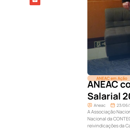
ANEAC em Ação
ANEAC co
Salarial
Aneac
23/06
A Associação Nacion
Nacional da CONTEC,
reivindicações da C