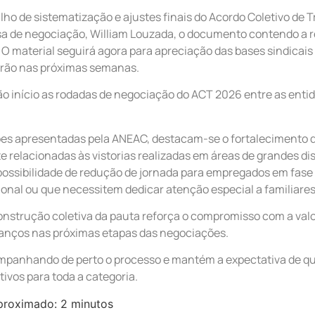
lho de sistematização e ajustes finais do Acordo Coletivo de
 de negociação, William Louzada, o documento contendo a re
O material seguirá agora para apreciação das bases sindicais 
erão nas próximas semanas.
erão início as rodadas de negociação do ACT 2026 entre as enti
ções apresentadas pela ANEAC, destacam-se o fortalecimento
e relacionadas às vistorias realizadas em áreas de grandes di
possibilidade de redução de jornada para empregados em fase
sional ou que necessitem dedicar atenção especial a familiare
construção coletiva da pauta reforça o compromisso com a va
vanços nas próximas etapas das negociações.
panhando de perto o processo e mantém a expectativa de qu
tivos para toda a categoria.
proximado: 2 minutos