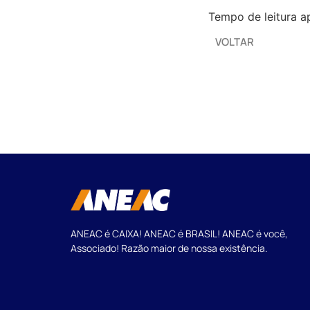
Tempo de leitura a
VOLTAR
ANEAC é CAIXA! ANEAC é BRASIL! ANEAC é você,
Associado! Razão maior de nossa existência.