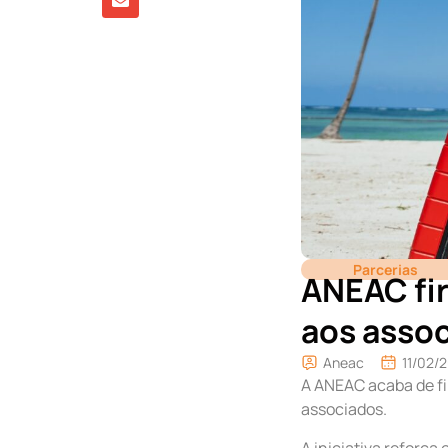
Parcerias
ANEAC fir
aos asso
Aneac
11/02/
A ANEAC acaba de f
associados.
A iniciativa reforç