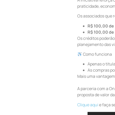
praticidade, economi
Os associados que re
R$ 100,00 de 
R$ 100,00 de 
Os créditos poderão
planejamento das v
Como funciona
Apenas o titul
As compras po
Mais uma vantagem 
A parceria com a On
proposta de valor d
Clique aqui
e faça s