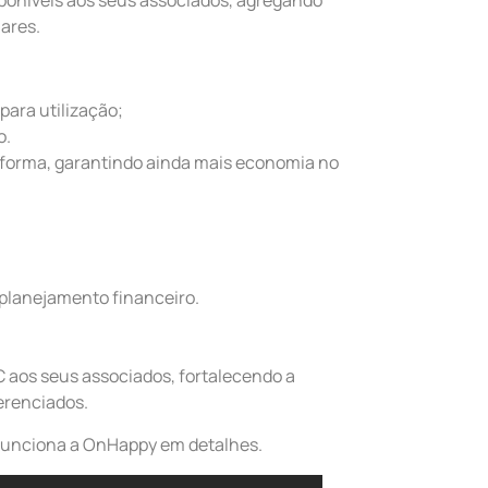
iares.
 para utilização;
o.
taforma, garantindo ainda mais economia no
o planejamento financeiro.
C aos seus associados, fortalecendo a
erenciados.
 funciona a OnHappy em detalhes.