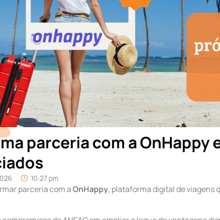
ma parceria com a OnHappy e
ciados
2026
10:27 pm
irmar parceria com a
OnHappy
, plataforma digital de viagens
a o compromisso da ANEAC em ampliar o leque de vantagens di