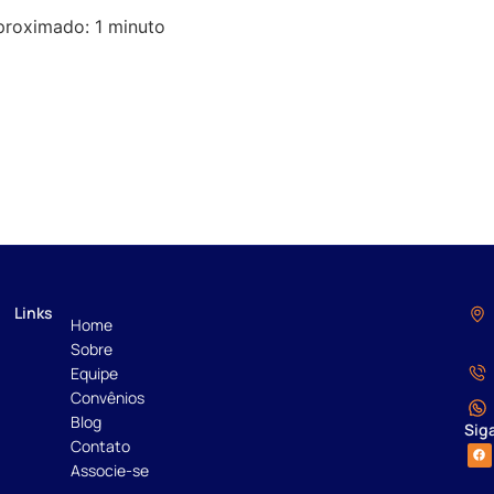
proximado: 1 minuto
Links
Home
Sobre
Equipe
Convênios
Blog
Sig
Contato
Associe-se