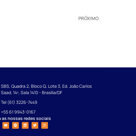
PRÓXIMO
SBS, Quadra 2, Bloco Q, Lote 3, Ed. João Carlos
Saad, 14º, Sala 1410 - Brasília/DF
Tel (61) 3226-7449
+55 61 9943-0167
a as nossas redes sociais