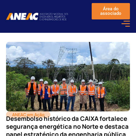
Área do
associado
ANEAC em Ação
Desembolso histórico da CAIXA fortalece
segurança energética no Norte e destaca
papel estratégico da engenharia pública