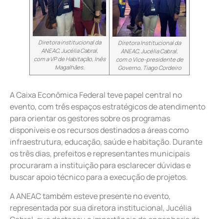
Diretora institucional da
Diretora Institucional da
ANEAC, Jucélia Cabral,
ANEAC, Jucélia Cabral,
com a VP de Habitação, Inês
com o Vice-presidente de
Magalhães.
Governo, Tiago Cordeiro
A Caixa Econômica Federal teve papel central no
evento, com três espaços estratégicos de atendimento
para orientar os gestores sobre os programas
disponíveis e os recursos destinados a áreas como
infraestrutura, educação, saúde e habitação. Durante
os três dias, prefeitos e representantes municipais
procuraram a instituição para esclarecer dúvidas e
buscar apoio técnico para a execução de projetos.
A ANEAC também esteve presente no evento,
representada por sua diretora institucional, Jucélia