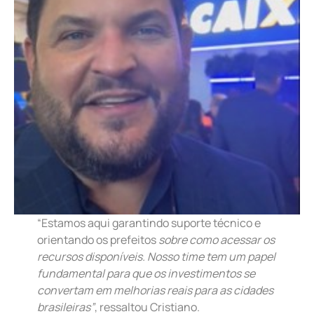
“Estamos aqui garantindo suporte técnico e
orientando os prefeitos
sobre como acessar os
recursos disponíveis. Nosso time tem um papel
fundamental para que os investimentos se
convertam em melhorias reais para as cidades
brasileiras”
, ressaltou Cristiano.